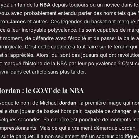
yez un fan de la
NBA
depuis toujours ou un novice dans l
 vous avez probablement entendu parler des noms tels que 
Bron
James
et autres. Ces légendes du basket ont marqué l’
ce à leur incroyable polyvalence. Ils sont capables de mar
t moment, de défendre avec férocité et de passer la balle 
irurgicale. C’est cette capacité à tout faire sur le terrain qui
et si appréciés. Alors, qui sont ces joueurs qui ont révolutio
t marqué l’histoire de la NBA par leur polyvalence ? C’est 
vrir dans cet article sans plus tarder.
Jordan : le GOAT de la NBA
voque le nom de Michael
Jordan
, la première image qui no
 celle d’un joueur de basket hors pair, capable de changer le
elques secondes. Sa carrière est ponctuée de moments ino
impressionnants. Mais ce qui a vraiment démarqué Jordan, c
sur le parquet. Il a non seulement été un scoreur prolifique