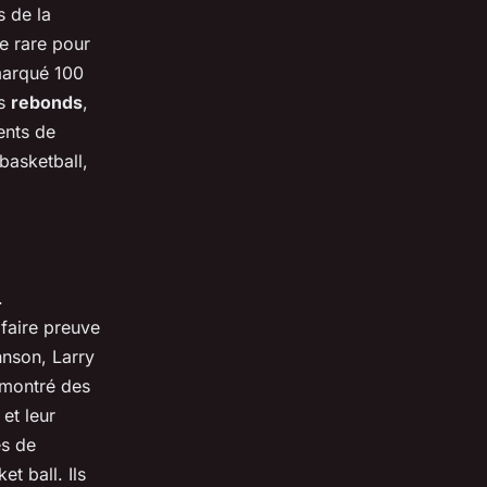
s de la
se rare pour
 marqué 100
es
rebonds
,
lents de
basketball,
.
 faire preuve
nson, Larry
émontré des
et leur
es de
t ball. Ils