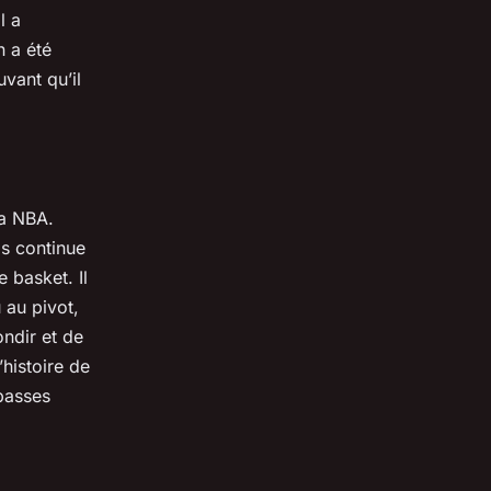
l a
 a été
vant qu’il
la NBA.
s continue
e basket. Il
 au pivot,
ondir et de
histoire de
passes