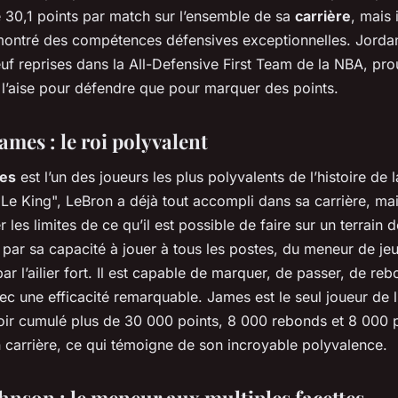
30,1 points par match sur l’ensemble de sa
carrière
, mais i
ontré des compétences défensives exceptionnelles. Jordan
f reprises dans la All-Defensive First Team de la NBA, prou
à l’aise pour défendre que pour marquer des points.
mes : le roi polyvalent
es
est l’un des joueurs les plus polyvalents de l’histoire de 
e King", LeBron a déjà tout accompli dans sa carrière, mai
 les limites de ce qu’il est possible de faire sur un terrain d
 par sa capacité à jouer à tous les postes, du meneur de jeu
ar l’ailier fort. Il est capable de marquer, de passer, de reb
c une efficacité remarquable. James est le seul joueur de l’
oir cumulé plus de 30 000 points, 8 000 rebonds et 8 000 
 carrière, ce qui témoigne de son incroyable polyvalence.
hnson : le meneur aux multiples facettes