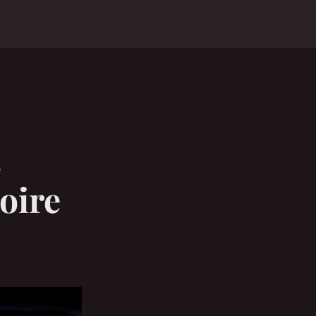
s
toire