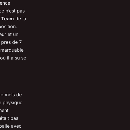
lence
ce n’est pas
e
Team
de la
osition.
eur et un
 près de 7
remarquable
où il a su se
ionnels de
e physique
nent
était pas
 balle avec