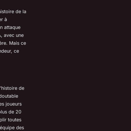
stoire de la
er à
en attaque
BA, avec une
ère. Mais ce
ndeur, ce
’histoire de
edoutable
res joueurs
plus de 20
lir toutes
l’équipe des