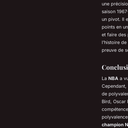
une précisio
saison 1967-
un pivot. Il
points en u
et faire des
l’histoire d
preuve de so
Conclus
La
NBA
a vu
Cependant, c
de polyvale
Bird, Oscar
compétences 
polyvalence
champion 