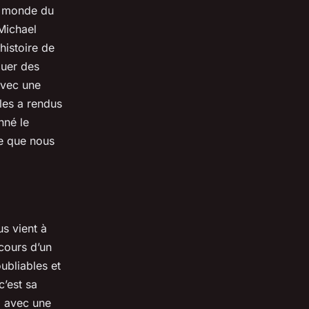
e monde du
Michael
histoire de
quer des
avec une
 les a rendus
nné le
ce que nous
us vient à
 cours d’un
ubliables et
’est sa
, avec une