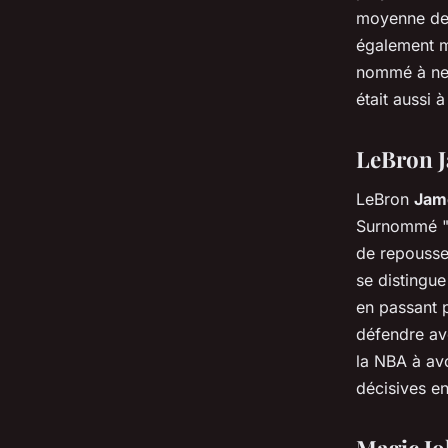
moyenne de 
également m
nommé à neu
était aussi 
LeBron Ja
LeBron
Jam
Surnommé "L
de repousser
se distingue
en passant p
défendre ave
la NBA à av
décisives en
Magic Jo