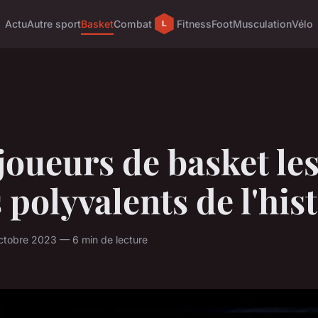
Actu
Autre sport
Basket
Combat
Fitness
Foot
Musculation
Vélo
joueurs de basket le
 polyvalents de l'his
ctobre 2023 — 6 min de lecture