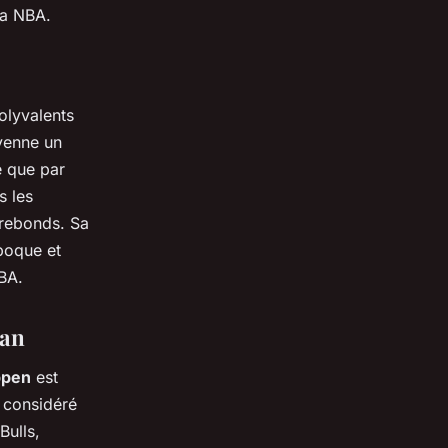
la NBA.
olyvalents
oyenne un
e que par
s les
 rebonds. Sa
poque et
NBA.
dan
ppen
est
 considéré
Bulls,