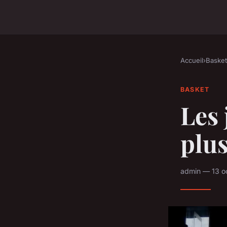
Accueil
›
Basket
BASKET
Les 
plus
admin — 13 o