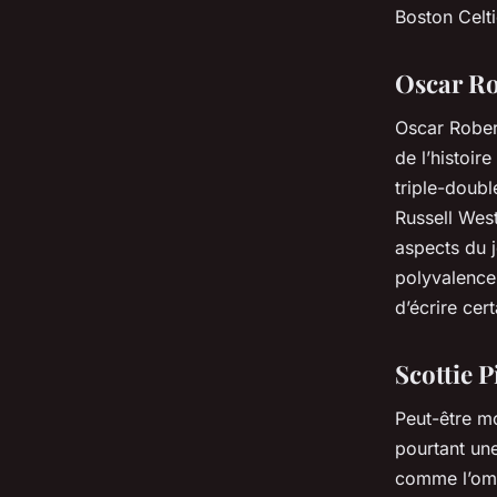
Boston Celti
Oscar Ro
Oscar Rober
de l’histoir
triple-doubl
Russell West
aspects du 
polyvalence
d’écrire cer
Scottie 
Peut-être m
pourtant un
comme l’omb