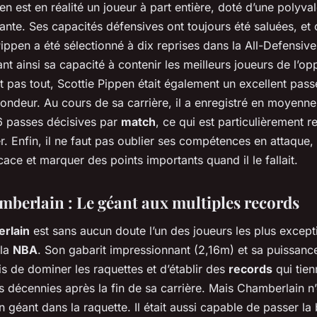
en est en réalité un joueur à part entière, doté d’une polyva
nte. Ses capacités défensives ont toujours été saluées, et 
Pippen a été sélectionné à dix reprises dans la All-Defensiv
t ainsi sa capacité à contenir les meilleurs joueurs de l’opp
t pas tout, Scottie Pippen était également un excellent pass
ondeur. Au cours de sa carrière, il a enregistré en moyenne
6 passes décisives par
match
, ce qui est particulièrement 
er. Enfin, il ne faut pas oublier ses compétences en attaque, 
cace et marquer des points importants quand il le fallait.
mberlain : Le géant aux multiples records
rlain
est sans aucun doute l’un des joueurs les plus except
 la
NBA
. Son gabarit impressionnant (2,16m) et sa puissanc
is de dominer les raquettes et d’établir des
records
qui tien
s décennies après la fin de sa carrière. Mais Chamberlain n’
 géant dans la raquette. Il était aussi capable de passer la