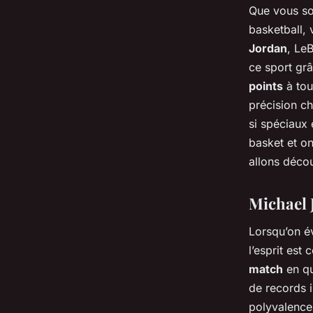
Que vous so
basketball,
Jordan
, Le
ce sport grâ
points
à tou
précision ch
si spéciaux 
basket et on
allons décou
Michael 
Lorsqu’on é
l’esprit est
match
en qu
de records 
polyvalence 