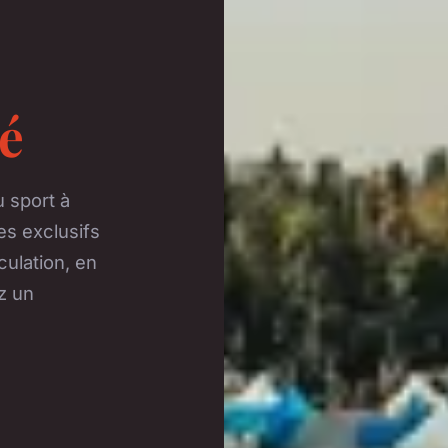
é
 sport à
es exclusifs
culation, en
z un
.