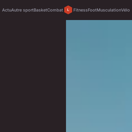
Actu
Autre sport
Basket
Combat
Fitness
Foot
Musculation
Vélo