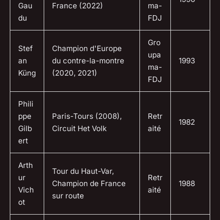
Gau
France (2022)
ma-
du
FDJ
Gro
Stef
Champion d'Europe
upa
an
du contre-la-montre
1993
ma-
Küng
(2020, 2021)
FDJ
Phili
ppe
Paris-Tours (2008),
Retr
1982
Gilb
Circuit Het Volk
aité
ert
Arth
Tour du Haut-Var,
ur
Retr
Champion de France
1988
Vich
aité
sur route
ot