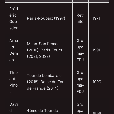
Fréd
éric
Retr
Paris-Roubaix (1997)
1971
Gue
aité
sdon
Arna
Gro
Milan-San Remo
ud
upa
(2016), Paris-Tours
1991
Dém
ma-
(2021, 2022)
are
FDJ
Thib
Gro
Tour de Lombardie
aut
upa
(2018), 3ème du Tour
1990
Pino
ma-
de France (2014)
t
FDJ
Davi
Gro
d
4ème du Tour de
upa
1996